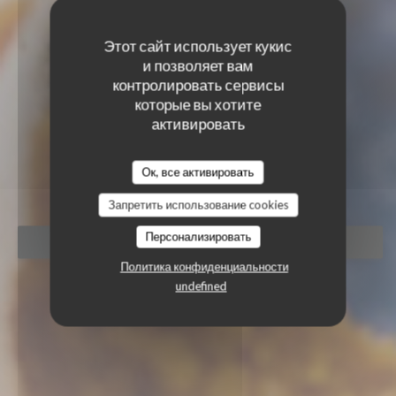
Этот сайт использует кукис
и позволяет вам
контролировать сервисы
которые вы хотите
активировать
LA TABLE D'ABYSS
LA TABLE D'ABYSS
Ок, все активировать
BISTRONOMIQUE
|
RODEZ
Запретить использование cookies
Персонализировать
ЗАБРОНИРОВАТЬ СТОЛИК
Политика конфиденциальности
undefined